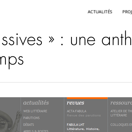
ACTUALITÉS
PRO
assives » : une ant
emps