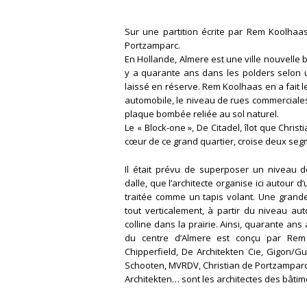
Sur une partition écrite par Rem Koolhaas,
Portzamparc.
En Hollande, Almere est une ville nouvelle b
y a quarante ans dans les polders selon un
laissé en réserve. Rem Koolhaas en a fait l
automobile, le niveau de rues commerciale
plaque bombée reliée au sol naturel.
Le « Block-one », De Citadel, îlot que Chris
cœur de ce grand quartier, croise deux se
Il était prévu de superposer un niveau 
dalle, que l’architecte organise ici autour d
traitée comme un tapis volant. Une grand
tout verticalement, à partir du niveau a
colline dans la prairie. Ainsi, quarante an
du centre d’Almere est conçu par Rem 
Chipperfield, De Architekten Cie, Gigon/
Schooten, MVRDV, Christian de Portzamparc
Architekten… sont les architectes des bâtim