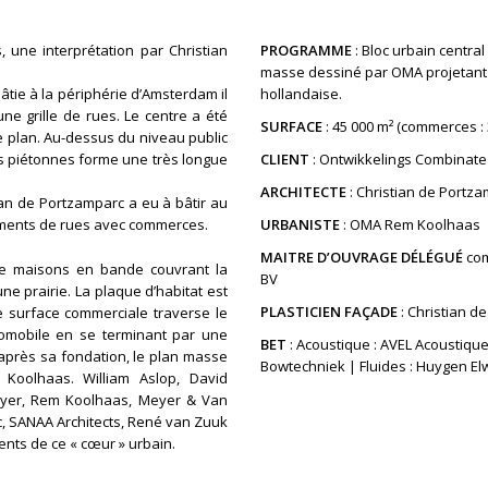
 une interprétation par Christian
PROGRAMME
: Bloc urbain centra
masse dessiné par OMA projetant u
âtie à la périphérie d’Amsterdam il
hollandaise.
e grille de rues. Le centre a été
SURFACE
: 45 000 m² (commerces : 
e plan. Au-dessus du niveau public
s piétonnes forme une très longue
CLIENT
: Ontwikkelings Combinate
ARCHITECTE
: Christian de Portz
tian de Portzamparc a eu à bâtir au
gments de rues avec commerces.
URBANISTE
: OMA Rem Koolhaas
MAITRE D’OUVRAGE DÉLÉGUÉ
co
de maisons en bande couvrant la
BV
’une prairie. La plaque d’habitat est
PLASTICIEN FAÇADE
: Christian d
e surface commerciale traverse le
utomobile en se terminant par une
BET
: Acoustique : AVEL Acoustique
s après sa fondation, le plan masse
Bowtechniek | Fluides : Huygen E
Koolhaas. William Aslop, David
Guyer, Rem Koolhaas, Meyer & Van
, SANAA Architects, René van Zuuk
ents de ce « cœur » urbain.