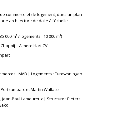
l de commerce et de logement, dans un plan
ne architecture de dalle à l’échelle
35 000 m² / logements : 10 000 m²)
 Chappij – Almere Hart CV
amparc
mmerces : MAB | Logements : Eurowoningen
e Portzamparc et Martin Wallace
, Jean-Paul Lamoureux | Structure : Pieters
lwako