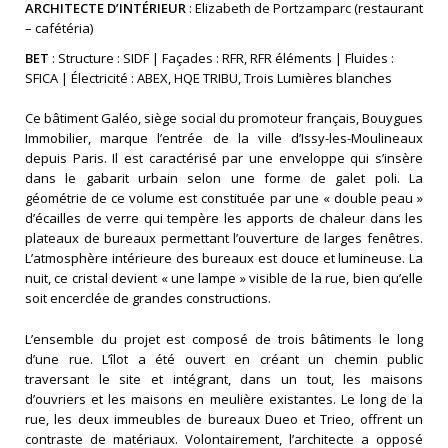
ARCHITECTE D’INTÉRIEUR
: Elizabeth de Portzamparc (restaurant
– cafétéria)
BET
: Structure : SIDF | Façades : RFR, RFR éléments | Fluides :
SFICA | Électricité : ABEX, HQE TRIBU, Trois Lumières blanches
Ce bâtiment Galéo, siège social du promoteur français, Bouygues
Immobilier, marque l’entrée de la ville d’Issy-les-Moulineaux
depuis Paris. Il est caractérisé par une enveloppe qui s’insère
dans le gabarit urbain selon une forme de galet poli. La
géométrie de ce volume est constituée par une « double peau »
d’écailles de verre qui tempère les apports de chaleur dans les
plateaux de bureaux permettant l’ouverture de larges fenêtres.
L’atmosphère intérieure des bureaux est douce et lumineuse. La
nuit, ce cristal devient « une lampe » visible de la rue, bien qu’elle
soit encerclée de grandes constructions.
L’ensemble du projet est composé de trois bâtiments le long
d’une rue. L’îlot a été ouvert en créant un chemin public
traversant le site et intégrant, dans un tout, les maisons
d’ouvriers et les maisons en meulière existantes. Le long de la
rue, les deux immeubles de bureaux Dueo et Trieo, offrent un
contraste de matériaux. Volontairement, l’architecte a opposé