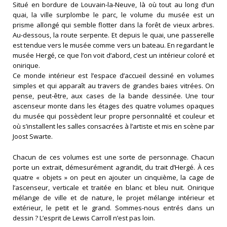
Situé en bordure de Louvain-la-Neuve, là où tout au long d’un
quai, la ville surplombe le parc, le volume du musée est un
prisme allongé qui semble flotter dans la forêt de vieux arbres.
Au-dessous, la route serpente. Et depuis le quai, une passerelle
est tendue vers le musée comme vers un bateau. En regardant le
musée Hergé, ce que l’on voit d’abord, c’est un intérieur coloré et
onirique.
Ce monde intérieur est l’espace d’accueil dessiné en volumes
simples et qui apparaît au travers de grandes baies vitrées. On
pense, peut-être, aux cases de la bande dessinée. Une tour
ascenseur monte dans les étages des quatre volumes opaques
du musée qui possèdent leur propre personnalité et couleur et
où s’installent les salles consacrées à l’artiste et mis en scène par
Joost Swarte.
Chacun de ces volumes est une sorte de personnage. Chacun
porte un extrait, démesurément agrandit, du trait d’Hergé. À ces
quatre « objets » on peut en ajouter un cinquième, la cage de
l’ascenseur, verticale et traitée en blanc et bleu nuit. Onirique
mélange de ville et de nature, le projet mélange intérieur et
extérieur, le petit et le grand. Sommes-nous entrés dans un
dessin ? L’esprit de Lewis Carroll n’est pas loin.