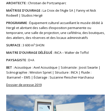
ARCHITECTE :
Christian de Portzamparc
MAÎTRISE D’OUVRAGE :
La Croix de l’Aigle SA | Fanny et Nick
Rodwell | Studios Hergé
PROGRAMME
: Équipement culturel accueillant le musée dédié à
Hergé et abritant des salles d’exposition permanente ou
temporaire, une salle de projection, une cafétéria, des boutiques,
des ateliers, des réserves et des locaux administratifs
SURFACE
: 3 600 m² SHON
MAITRE D’OUVRAGE DÉLÉGUÉ
: INCA – Walter de Toffol
PAYSAGISTE
: D+A
BET
: Acoustique : Avel Acoustique | Scénariste : Joost Swarte |
Scénographie : Winston Spriet | Structure : INCA | Fluide :
Barnanel – EMS | Éclairage : Suzanne Fleischer-Harchaoui
Dossier de presse 2019