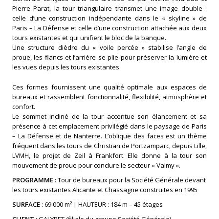
Pierre Parat, la tour triangulaire transmet une image double :
celle d’une construction indépendante dans le « skyline » de
Paris – La Défense et celle d’une construction attachée aux deux
tours existantes et qui unifient le bloc de la banque.
Une structure dièdre du « voile percée » stabilise l’angle de
proue, les flancs et l’arrière se plie pour préserver la lumière et
les vues depuis les tours existantes.
Ces formes fournissent une qualité optimale aux espaces de
bureaux et rassemblent fonctionnalité, flexibilité, atmosphère et
confort.
Le sommet incliné de la tour accentue son élancement et sa
présence à cet emplacement privilégié dans le paysage de Paris
– La Défense et de Nanterre. L’oblique des faces est un thème
fréquent dans les tours de Christian de Portzamparc, depuis Lille,
LVMH, le projet de Zeil à Frankfort. Elle donne à la tour son
mouvement de proue pour conclure le secteur « Valmy ».
PROGRAMME
: Tour de bureaux pour la Société Générale devant
les tours existantes Alicante et Chassagne construites en 1995
SURFACE
: 69 000 m² | HAUTEUR : 184 m – 45 étages
CLIENT
: GALYBET (filiale du groupe Société Générale)